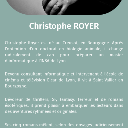
Christophe ROYER
Christophe Royer est né au Creusot, en Bourgogne. Après
l’obtention d’un doctorat en biologie animale, il change
radicalement de cap pour préparer un master
d’informatique à l’INSA de Lyon.
Devenu consultant informatique et intervenant à l’école de
cinéma et télévision Eicar de Lyon, il vit à Saint-Vallier en
Bourgogne.
Dévoreur de thrillers, SF, Fantasy, Terreur et de romans
ésotériques, il prend plaisir à embarquer les lecteurs dans
des aventures rythmées et originales.
Ses cinq romans mêlent, selon des dosages judicieusement