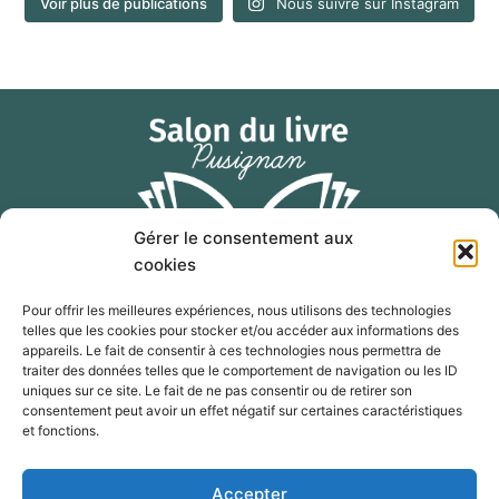
Voir plus de publications
Nous suivre sur Instagram
Gérer le consentement aux
cookies
Pour offrir les meilleures expériences, nous utilisons des technologies
telles que les cookies pour stocker et/ou accéder aux informations des
F
I
E
appareils. Le fait de consentir à ces technologies nous permettra de
a
n
n
traiter des données telles que le comportement de navigation ou les ID
c
s
v
uniques sur ce site. Le fait de ne pas consentir ou de retirer son
consentement peut avoir un effet négatif sur certaines caractéristiques
e
t
e
contact@salon-livre-pusignan.com
et fonctions.
b
a
l
o
g
o
Télécharger l'affiche 2026
Accepter