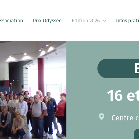
ssociation
Prix Odyssée
Edition 2026
Infos prat
16 e
Centre c