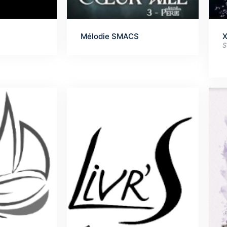
Mélodie SMACS
X
S