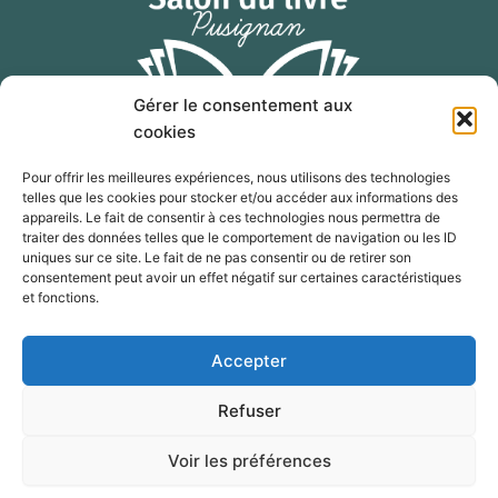
Gérer le consentement aux
cookies
Pour offrir les meilleures expériences, nous utilisons des technologies
telles que les cookies pour stocker et/ou accéder aux informations des
F
I
E
appareils. Le fait de consentir à ces technologies nous permettra de
a
n
n
traiter des données telles que le comportement de navigation ou les ID
c
s
v
uniques sur ce site. Le fait de ne pas consentir ou de retirer son
consentement peut avoir un effet négatif sur certaines caractéristiques
e
t
e
contact@salon-livre-pusignan.com
et fonctions.
b
a
l
o
g
o
Télécharger l'affiche 2026
Accepter
o
r
p
k
a
e
© 2024 Salon du livre Pusignan 2024 par Livres Passion
Refuser
m
Tentation – Tous droits réservés –
Voir les préférences
Site réalisé par
3S Comm’
–
Mentions légales
–
Politique de
cookies