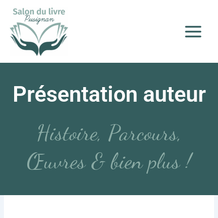
Aller
Navigation
Main
au
des
Menu
contenu
articles
Présentation auteur
Par
admin4557
/
23 avril 2024
Histoire, Parcours,
Œuvres & bien plus !