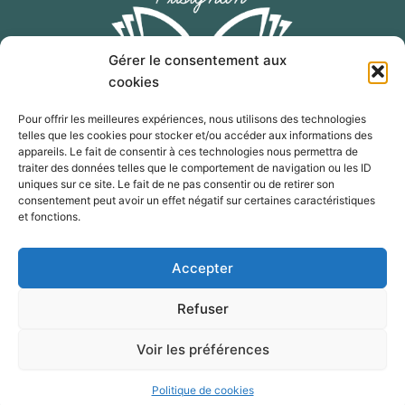
Gérer le consentement aux
cookies
Pour offrir les meilleures expériences, nous utilisons des technologies
telles que les cookies pour stocker et/ou accéder aux informations des
F
I
E
appareils. Le fait de consentir à ces technologies nous permettra de
a
n
n
traiter des données telles que le comportement de navigation ou les ID
c
s
v
uniques sur ce site. Le fait de ne pas consentir ou de retirer son
consentement peut avoir un effet négatif sur certaines caractéristiques
e
t
e
contact@salon-livre-pusignan.com
et fonctions.
b
a
l
o
g
o
Télécharger l'affiche 2026
Accepter
o
r
p
k
a
e
© 2024 Salon du livre Pusignan 2024 par Livres Passion
Refuser
m
Tentation – Tous droits réservés –
Voir les préférences
Site réalisé par
3S Comm’
–
Mentions légales
–
Politique de
cookies
Politique de cookies