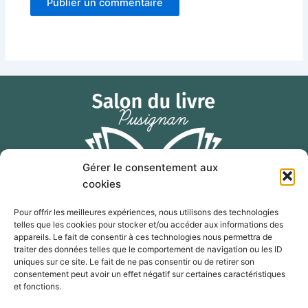
Gérer le consentement aux
cookies
Pour offrir les meilleures expériences, nous utilisons des technologies
telles que les cookies pour stocker et/ou accéder aux informations des
F
I
E
appareils. Le fait de consentir à ces technologies nous permettra de
a
n
n
traiter des données telles que le comportement de navigation ou les ID
c
s
v
uniques sur ce site. Le fait de ne pas consentir ou de retirer son
consentement peut avoir un effet négatif sur certaines caractéristiques
e
t
e
contact@salon-livre-pusignan.com
et fonctions.
b
a
l