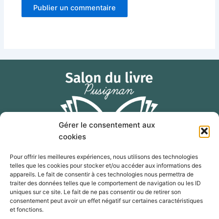
Gérer le consentement aux
cookies
Pour offrir les meilleures expériences, nous utilisons des technologies
telles que les cookies pour stocker et/ou accéder aux informations des
F
I
E
appareils. Le fait de consentir à ces technologies nous permettra de
a
n
n
traiter des données telles que le comportement de navigation ou les ID
c
s
v
uniques sur ce site. Le fait de ne pas consentir ou de retirer son
consentement peut avoir un effet négatif sur certaines caractéristiques
e
t
e
contact@salon-livre-pusignan.com
et fonctions.
b
a
l