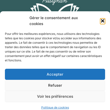
Gérer le consentement aux
cookies
Pour offrir les meilleures expériences, nous utilisons des technologies
telles que les cookies pour stocker et/ou accéder aux informations des
F
I
E
appareils. Le fait de consentir à ces technologies nous permettra de
a
n
n
traiter des données telles que le comportement de navigation ou les ID
c
s
v
uniques sur ce site. Le fait de ne pas consentir ou de retirer son
consentement peut avoir un effet négatif sur certaines caractéristiques
e
t
e
contact@salon-livre-pusignan.com
et fonctions.
b
a
l
o
g
o
Télécharger l'affiche 2026
Accepter
o
r
p
k
a
e
© 2024 Salon du livre Pusignan 2024 par Livres Passion
Refuser
m
Tentation – Tous droits réservés –
Voir les préférences
Site réalisé par
3S Comm’
–
Mentions légales
–
Politique de
cookies
Politique de cookies